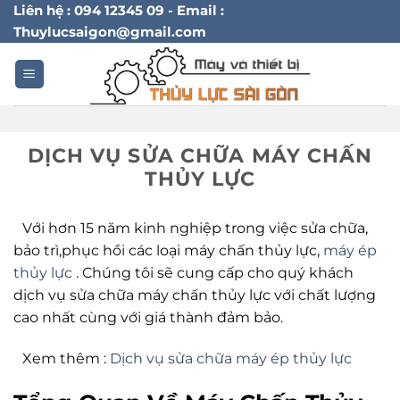
Bỏ
Liên hệ : 094 12345 09 - Email :
Thuylucsaigon@gmail.com
qua
nội
dung
DỊCH VỤ SỬA CHỮA MÁY CHẤN
THỦY LỰC
Với hơn 15 năm kinh nghiệp trong việc sửa chữa,
bảo trì,phục hồi các loại máy chấn thủy lực,
máy ép
thủy lực
. Chúng tôi sẽ cung cấp cho quý khách
dịch vụ sửa chữa máy chấn thủy lực với chất lượng
cao nhất cùng với giá thành đảm bảo.
Xem thêm :
Dịch vụ sửa chữa máy ép thủy lực