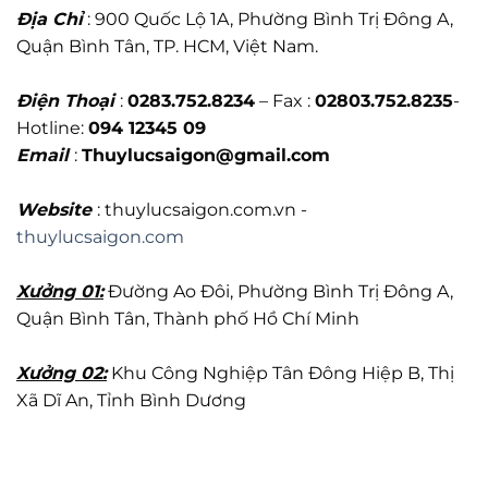
Địa Chỉ
: 900 Quốc Lộ 1A, Phường Bình Trị Đông A,
Quận Bình Tân, TP. HCM, Việt Nam.
Điện Thoại
:
0283.752.8234
– Fax :
02803.752.8235
-
Hotline:
094 12345 09
Email
:
Thuylucsaigon@gmail.com
Website
: thuylucsaigon.com.vn -
thuylucsaigon.com
Xưởng 01:
Đường Ao Đôi, Phường Bình Trị Đông A,
Quận Bình Tân, Thành phố Hồ Chí Minh
Xưởng 02:
Khu Công Nghiệp Tân Đông Hiệp B, Thị
Xã Dĩ An, Tỉnh Bình Dương