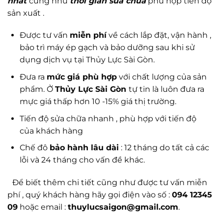
nhất
cũng như
thời gian sửa chữa
phù hợp tiến độ
sản xuất .
Được tư vấn
miễn phí
về cách lắp đặt, vận hành ,
bảo trì máy ép gạch và bảo dưỡng sau khi sử
dụng dịch vụ tại Thủy Lực Sài Gòn.
Đưa ra
mức giá phù hợp
với chất lượng của sản
phẩm. Ở
Thủy Lực Sài Gòn
tự tin là luôn đưa ra
mực giá thấp hơn 10 -15% giá thị trường.
Tiến độ sửa chữa nhanh , phù hợp với tiến độ
của khách hàng
Chế đô
bảo hành lâu dài
: 12 tháng do tất cả các
lỗi và 24 tháng cho vấn đề khác.
Để biết thêm chi tiết cũng như được tư vấn miễn
phí , quý khách hàng hãy gọi điện vào số :
094 12345
09
hoặc email :
thuylucsaigon@gmail.com
.