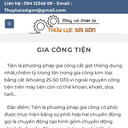
Bỏ
Liên hệ : 094 12345 09 - Email :
Thuylucsaigon@gmail.com
qua
nội
dung
GIA CÔNG TIỆN
Tiện là phương pháp gia công cắt gọt thông dụng
nhất,chiếm tỷ trọng lớn trong gia công kim loại
bằng cắt (khoảng 25-50 0/0) vì ngoài nguyên công
tiện trên máy tiện còn có thể khoan, khoét, doa,
tarô…
Đặc điểm: Tiện là phương pháp gia công có phôi
được thực hiện bằng sự phối hợp hai chuyển động
gọi là chuyển động tạo hình gồm chuyển động