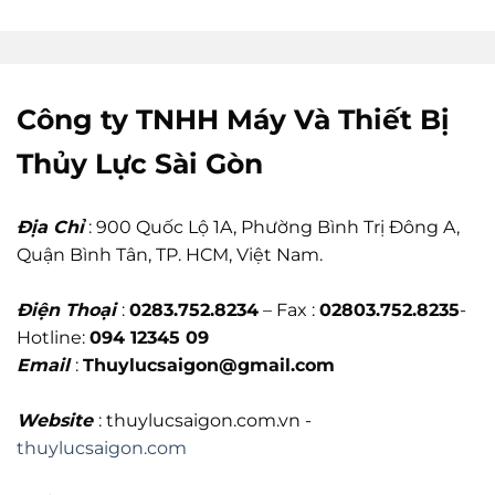
Công ty TNHH Máy Và Thiết Bị
Thủy Lực Sài Gòn
Địa Chỉ
: 900 Quốc Lộ 1A, Phường Bình Trị Đông A,
Quận Bình Tân, TP. HCM, Việt Nam.
Điện Thoại
:
0283.752.8234
– Fax :
02803.752.8235
-
Hotline:
094 12345 09
Email
:
Thuylucsaigon@gmail.com
Website
: thuylucsaigon.com.vn -
thuylucsaigon.com