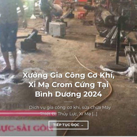
GIA CÔNG CƠ KHÍ GIỚI THIỆU MẠ CROM CỨNG
Xưởng Gia Công Cơ Khí,
Xi Mạ Crom Cứng Tại
Bình Dương 2024
Dich vụ gia công cơ khí, sửa chữa Máy
Thiết Bị Thủy Lực, Xi Mạ [...]
TIẾP TỤC ĐỌC
→