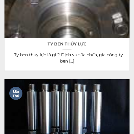
TY BEN THỦY LỰC
Ty ben thủy lực là gì ? Dịch vụ sữa chửa, gia công ty
ben [...]
05
Th6