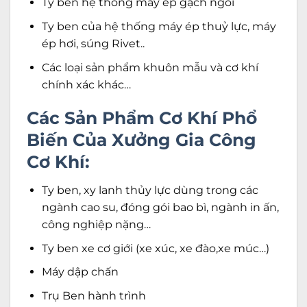
Ty ben hệ thống máy ép gạch ngói
Ty ben của hệ thống máy ép thuỷ lực, máy
ép hơi, súng Rivet..
Các loại sản phẩm khuôn mẫu và cơ khí
chính xác khác…
Các Sản Phẩm Cơ Khí Phổ
Biến Của Xưởng Gia Công
Cơ Khí:
Ty ben, xy lanh thủy lực dùng trong các
ngành cao su, đóng gói bao bì, ngành in ấn,
công nghiệp nặng…
Ty ben xe cơ giới (xe xúc, xe đào,xe múc…)
Máy dập chấn
Trụ Ben hành trình