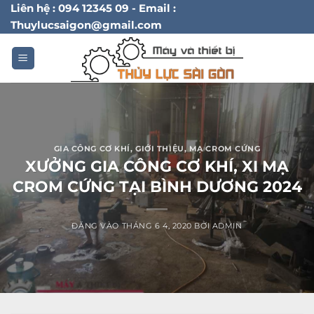
Bỏ
Liên hệ : 094 12345 09 - Email :
Thuylucsaigon@gmail.com
qua
nội
dung
GIA CÔNG CƠ KHÍ
,
GIỚI THIỆU
,
MẠ CROM CỨNG
XƯỞNG GIA CÔNG CƠ KHÍ, XI MẠ
CROM CỨNG TẠI BÌNH DƯƠNG 2024
ĐĂNG VÀO
THÁNG 6 4, 2020
BỞI
ADMIN