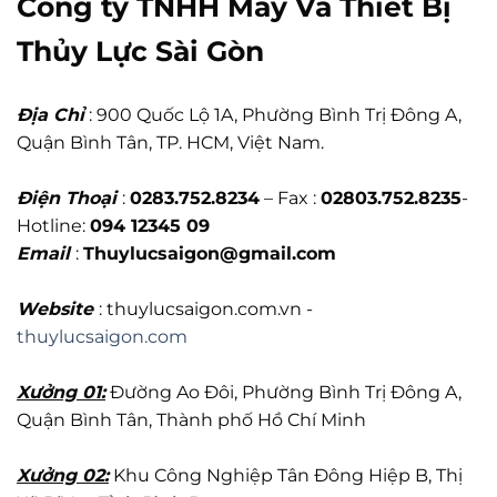
Công ty TNHH Máy Và Thiết Bị
Thủy Lực Sài Gòn
Địa Chỉ
: 900 Quốc Lộ 1A, Phường Bình Trị Đông A,
Quận Bình Tân, TP. HCM, Việt Nam.
Điện Thoại
:
0283.752.8234
– Fax :
02803.752.8235
-
Hotline:
094 12345 09
Email
:
Thuylucsaigon@gmail.com
Website
: thuylucsaigon.com.vn -
thuylucsaigon.com
Xưởng 01:
Đường Ao Đôi, Phường Bình Trị Đông A,
Quận Bình Tân, Thành phố Hồ Chí Minh
Xưởng 02:
Khu Công Nghiệp Tân Đông Hiệp B, Thị