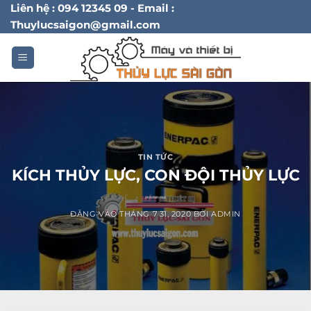
Bỏ
Liên hệ : 094 12345 09 - Email :
Thuylucsaigon@gmail.com
qua
nội
dung
TIN TỨC
KÍCH THỦY LỰC, CON ĐỘI THỦY LỰC
ĐĂNG VÀO
THÁNG 7 31, 2020
BỞI
ADMIN