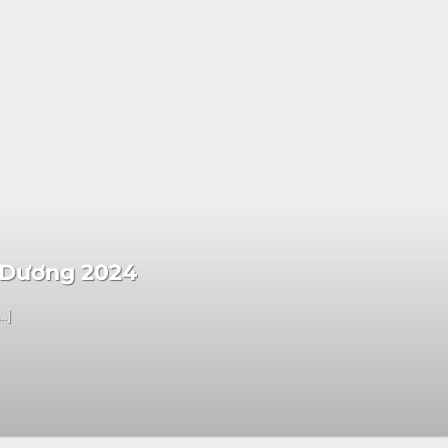
h Dương 2024
.]