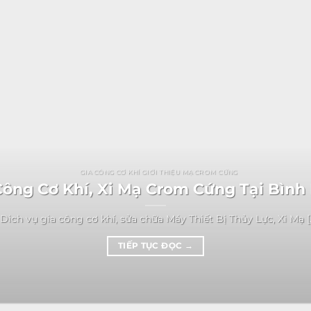
GIA CÔNG CƠ KHÍ GIỚI THIỆU MẠ CROM CỨNG
ông Cơ Khí, Xi Mạ Crom Cứng Tại Bìn
Dich vụ gia công cơ khí, sửa chữa Máy Thiết Bị Thủy Lực, Xi Mạ [..
TIẾP TỤC ĐỌC
→