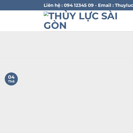
Bỏ
Liên hệ : 094 12345 09 - Email : Thu
qua
nội
dung
04
Th6