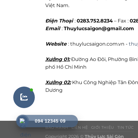
Việt Nam.
Điện Thoại
:
0283.752.8234
– Fax :
02
Email
:
Thuylucsaigon@gmail.com
Website
: thuylucsaigon.com.vn -
thu
Xưởng 01:
Đường Ao Đôi, Phường Bình
phố Hồ Chí Minh
Xưởng 02:
Khu Công Nghiệp Tân Đông 
Dương
094 12345 09
BẢO HÀNH
LIÊN HỆ
GIỚI THIỆU
TIN TỨC
Copyright 2026 ©
Thủy Lực Sài Gòn