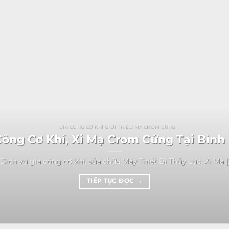
GIA CÔNG CƠ KHÍ GIỚI THIỆU MẠ CROM CỨNG
ông Cơ Khí, Xi Mạ Crom Cứng Tại Bìn
Dich vụ gia công cơ khí, sửa chữa Máy Thiết Bị Thủy Lực, Xi Mạ [..
TIẾP TỤC ĐỌC
→