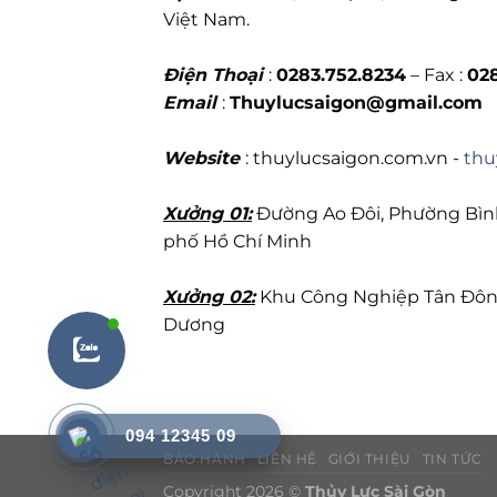
Việt Nam.
Điện Thoại
:
0283.752.8234
– Fax :
02
Email
:
Thuylucsaigon@gmail.com
Website
: thuylucsaigon.com.vn -
thu
Xưởng 01:
Đường Ao Đôi, Phường Bình
phố Hồ Chí Minh
Xưởng 02:
Khu Công Nghiệp Tân Đông 
Dương
094 12345 09
BẢO HÀNH
LIÊN HỆ
GIỚI THIỆU
TIN TỨC
Copyright 2026 ©
Thủy Lực Sài Gòn