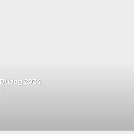
h Dương 2024
.]