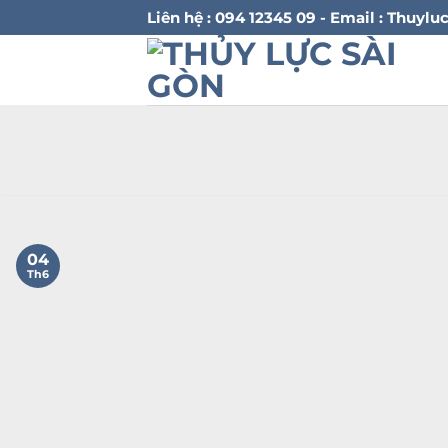
Bỏ
Liên hệ : 094 12345 09 - Email : Thu
qua
nội
dung
04
Th6