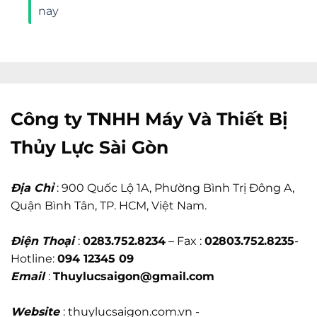
nay
Công ty TNHH Máy Và Thiết Bị
Thủy Lực Sài Gòn
Địa Chỉ
: 900 Quốc Lộ 1A, Phường Bình Trị Đông A,
Quận Bình Tân, TP. HCM, Việt Nam.
Điện Thoại
:
0283.752.8234
– Fax :
02803.752.8235
-
Hotline:
094 12345 09
Email
:
Thuylucsaigon@gmail.com
Website
: thuylucsaigon.com.vn -