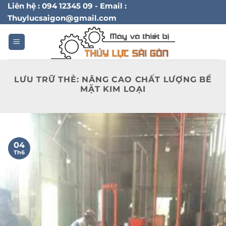
Bỏ
Liên hệ : 094 12345 09 - Email :
Thuylucsaigon@gmail.com
qua
nội
dung
LƯU TRỮ THẺ:
NÂNG CAO CHẤT LƯỢNG BỀ
MẶT KIM LOẠI
04
Th6