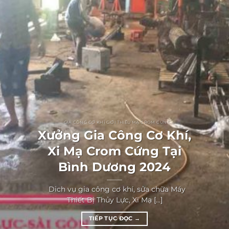
GIA CÔNG CƠ KHÍ GIỚI THIỆU MẠ CROM CỨNG
Xưởng Gia Công Cơ Khí,
Xi Mạ Crom Cứng Tại
Bình Dương 2024
Dich vụ gia công cơ khí, sửa chữa Máy
Thiết Bị Thủy Lực, Xi Mạ [...]
TIẾP TỤC ĐỌC
→