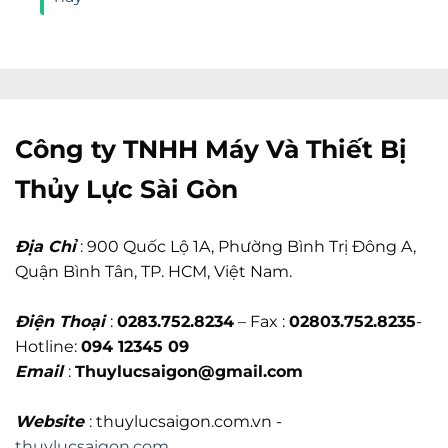
Công ty TNHH Máy Và Thiết Bị
Thủy Lực Sài Gòn
Địa Chỉ
: 900 Quốc Lộ 1A, Phường Bình Trị Đông A,
Quận Bình Tân, TP. HCM, Việt Nam.
Điện Thoại
:
0283.752.8234
– Fax :
02803.752.8235
-
Hotline:
094 12345 09
Email
:
Thuylucsaigon@gmail.com
Website
: thuylucsaigon.com.vn -
thuylucsaigon.com