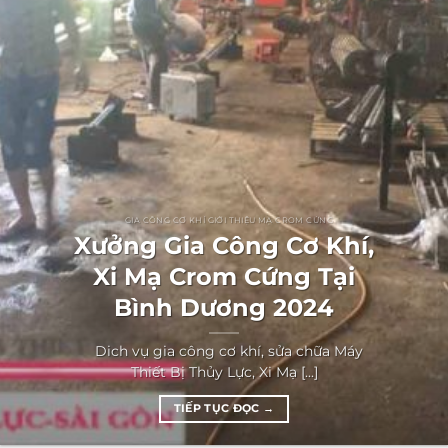
GIA CÔNG CƠ KHÍ GIỚI THIỆU MẠ CROM CỨNG
Xưởng Gia Công Cơ Khí,
Xi Mạ Crom Cứng Tại
Bình Dương 2024
Dich vụ gia công cơ khí, sửa chữa Máy
Thiết Bị Thủy Lực, Xi Mạ [...]
TIẾP TỤC ĐỌC
→