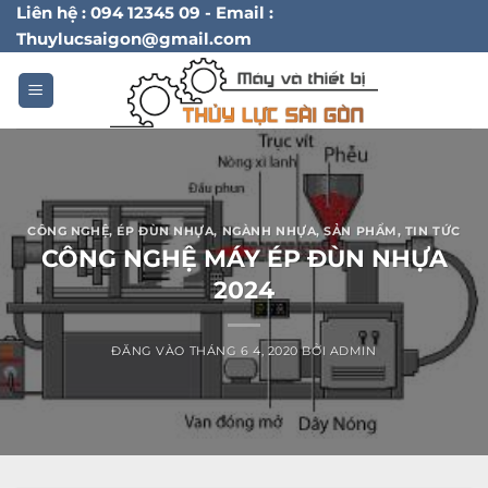
Bỏ
Liên hệ : 094 12345 09 - Email :
Thuylucsaigon@gmail.com
qua
nội
dung
CÔNG NGHỆ
,
ÉP ĐÙN NHỰA
,
NGÀNH NHỰA
,
SẢN PHẨM
,
TIN TỨC
CÔNG NGHỆ MÁY ÉP ĐÙN NHỰA
2024
ĐĂNG VÀO
THÁNG 6 4, 2020
BỞI
ADMIN