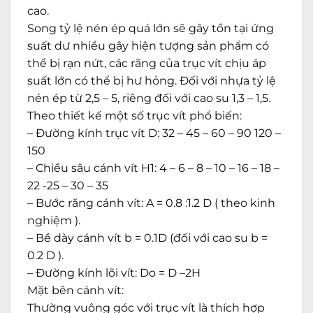
cao.
Song tỷ lệ nén ép quá lớn sẽ gây tồn tại ứng
suất dư nhiều gây hiện tượng sản phẩm có
thể bị rạn nứt, các răng của trục vít chịu áp
suất lớn có thể bị hư hỏng. Đối với nhựa tỷ lệ
nén ép từ 2,5 – 5, riêng đối với cao su 1,3 – 1,5.
Theo thiết kế một số trục vít phổ biến:
– Đường kính trục vít D: 32 – 45 – 60 – 90 120 –
150
– Chiều sâu cánh vít H1: 4 – 6 – 8 – 10 – 16 – 18 –
22 -25 – 30 – 35
– Bước răng cánh vít: A = 0.8 :1.2 D ( theo kinh
nghiệm ).
– Bề dày cánh vít b = 0.1D (đối với cao su b =
0.2 D ).
– Đường kính lõi vít: Do = D –2H
Mặt bên cánh vít:
Thường vuông góc với trục vít là thích hợp