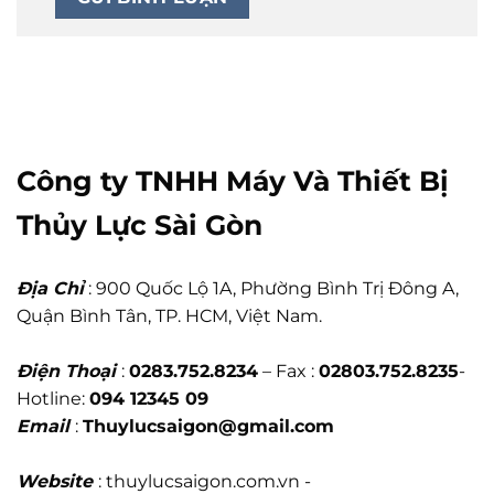
Công ty TNHH Máy Và Thiết Bị
Thủy Lực Sài Gòn
Địa Chỉ
: 900 Quốc Lộ 1A, Phường Bình Trị Đông A,
Quận Bình Tân, TP. HCM, Việt Nam.
Điện Thoại
:
0283.752.8234
– Fax :
02803.752.8235
-
Hotline:
094 12345 09
Email
:
Thuylucsaigon@gmail.com
Website
: thuylucsaigon.com.vn -