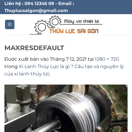
Bỏ
Liên hệ : 094 12345 09 - Email :
Thuylucsaigon@gmail.com
qua
nội
dung
MAXRESDEFAULT
Được xuất bản vào
Tháng 7 12, 2021
tại
1280 × 720
trong
Xi Lanh Thủy Lực là gì ? Cấu tạo và nguyên lý
của xi lanh thủy lực